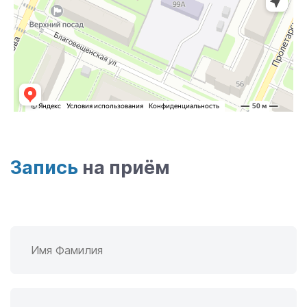
Запись
на приём
Имя Фамилия
*
Textarea
Newtextarea
Номер телефона
*